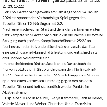
TSV Bartenbach – TG Nürtingen 3:2 (15:25, 23:25, 25:22,
25:23, 15:11)
Der TSV Bartenbach gewann am Samstagabend, 24.Januar
2026 ein spannendes Verbandsliga-Spiel gegen den
Tabellenführer TG Nürtingen mit 3:2.
Nach einem schwachen Start und dem klar verlorenen ersten
Satz kämpfte sich Bartenbach zurück in die Partie. Der zweite
Satz ging nach großem Kampf hauchdünn mit 25:23 an
Nürtingen. In den folgenden Durchgängen zeigte das Team
eine geschlossene Mannschaftsleistung und entschied Satz
drei und vier verdient für sich.
Im entscheidenden fünften Satz behielt Bartenbach die
Nerven, setzte sich früh ab und gewann den Tie-Break mit
15:11. Damit sicherte sich der TSV nach knapp zwei Stunden
Spielzeit einen verdienten Heimsieg gegen den bis dato
Tabellenführer und holt sich endlich wieder Punkte im
Abstiegskampf.
Es spielten:
Karolin Maurer, Evelyn Kammerer, Larissa Immel,
Valerie Mayer, Luca Weber, Christine Übele, Franziska