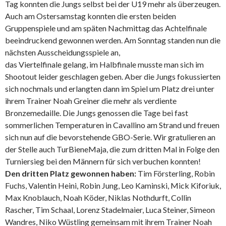
Tag konnten die Jungs selbst bei der U19 mehr als überzeugen.
Auch am Ostersamstag konnten die ersten beiden
Gruppenspiele und am späten Nachmittag das Achtelfinale
beeindruckend gewonnen werden. Am Sonntag standen nun die
nächsten Ausscheidungsspiele an,
das Viertelfinale gelang, im Halbfinale musste man sich im
Shootout leider geschlagen geben. Aber die Jungs fokussierten
sich nochmals und erlangten dann im Spiel um Platz drei unter
ihrem Trainer Noah Greiner die mehr als verdiente
Bronzemedaille. Die Jungs genossen die Tage bei fast
sommerlichen Temperaturen in Cavallino am Strand und freuen
sich nun auf die bevorstehende GBO-Serie. Wir gratulieren an
der Stelle auch TurBieneMaja, die zum dritten Mal in Folge den
Turniersieg bei den Männern für sich verbuchen konnten!
Den dritten Platz gewonnen haben:
Tim Försterling, Robin
Fuchs, Valentin Heini, Robin Jung, Leo Kaminski, Mick Kiforiuk,
Max Knoblauch, Noah Köder, Niklas Nothdurft, Collin
Rascher, Tim Schaal, Lorenz Stadelmaier, Luca Steiner, Simeon
Wandres, Niko Wüstling gemeinsam mit ihrem Trainer Noah