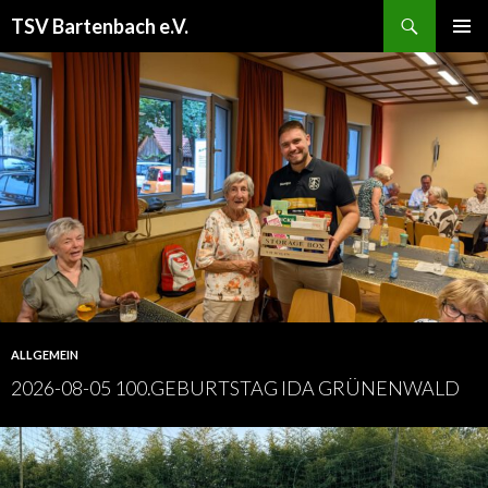
Suchen
TSV Bartenbach e.V.
ZUM
PRIMÄR
INHALT
MENÜ
SPRINGEN
ALLGEMEIN
2026-08-05 100.GEBURTSTAG IDA GRÜNENWALD