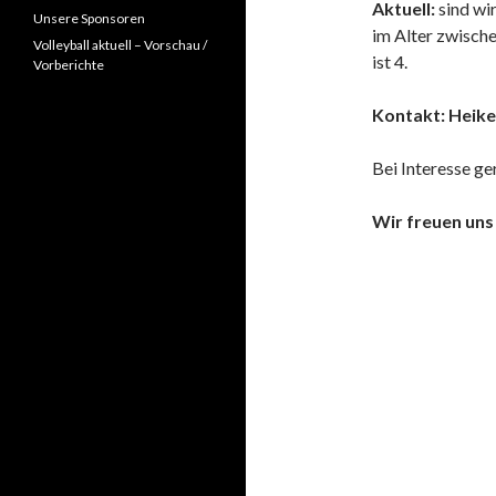
Aktuell:
sind wi
Unsere Sponsoren
im Alter zwische
Volleyball aktuell – Vorschau /
ist 4.
Vorberichte
Kontakt: Heike
Bei Interesse ge
Wir freuen uns