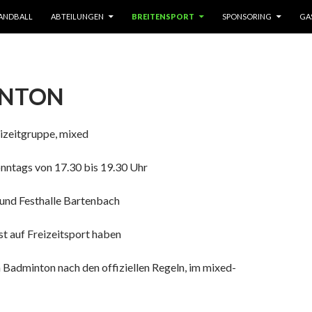
ANDBALL
ABTEILUNGEN
BREITENSPORT
SPONSORING
GA
INTON
eizeitgruppe, mixed
onntags von 17.30 bis 19.30 Uhr
n und Festhalle Bartenbach
Lust auf Freizeitsport haben
en Badminton nach den offiziellen Regeln, im mixed-