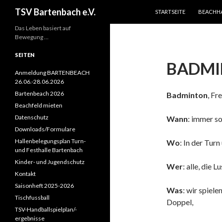
ZUM INHALT SPRINGEN
Suchen
TSV Bartenbach e.V.
STARTSEITE
BEACHH
Das Leben basiert auf
Bewegung …
SEITEN
BADM
Anmeldung BARTENBEACH
26.06.-28.06.2026
Bartenbeach 2026
Badminton
, Fr
Beachfeld mieten
Datenschutz
Wann
: immer s
Downloads/Formulare
Hallenbelegungsplan Turn-
Wo
: In der Tur
und Festhalle Bartenbach
Kinder- und Jugendschutz
Wer
: alle, die 
Kontakt
Saisonheft 2025-2026
Was
: wir spiel
Tischfussball
Doppel,
TSV-Handballspielplan/-
ergebnisse