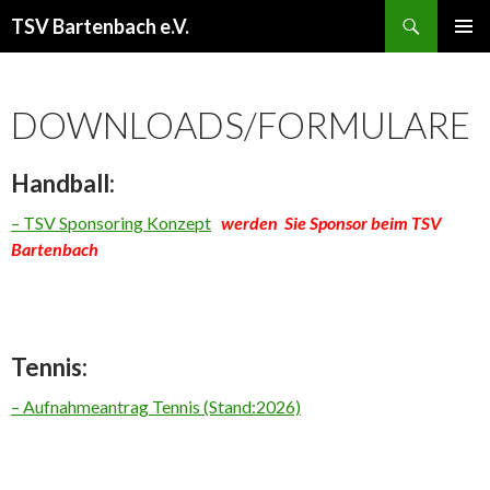
Suchen
TSV Bartenbach e.V.
ZUM
PRIMÄR
INHALT
MENÜ
SPRINGEN
DOWNLOADS/FORMULARE
Handball:
– TSV Sponsoring Konzept
werden Sie Sponsor beim TSV
Bartenbach
Tennis:
– Aufnahmeantrag Tennis (Stand:2026)