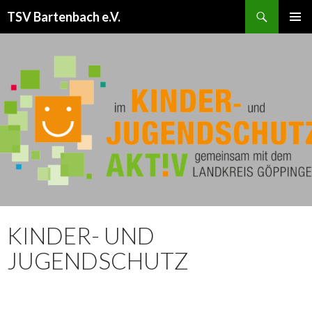
Suchen
TSV Bartenbach e.V.
ZUM
PRIMÄR
INHALT
MENÜ
SPRINGEN
KINDER- UND
JUGENDSCHUTZ