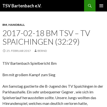
Suchen
TSV Bartenbach e.V.
ZUM
PRIMÄR
INHALT
MENÜ
SPRINGEN
BM
,
HANDBALL
2017-02-18 BM TSV – TV
SPAICHINGEN (32:29)
25. FEBRUAR 2017
BERND
TSV Bartenbach Spielbericht Bm
Bm mit großem Kampf zum Sieg
Am Samstag gastierte die B-Jugend des TV Spaichingen in der
Parkhaushalle. Ein sehr unbequemer Gegner , wie sich im
Spielverlauf herausstellen sollte. Unsere Jungs wollten das
Hinrundenspiel, welches man deutlich verloren hatte,