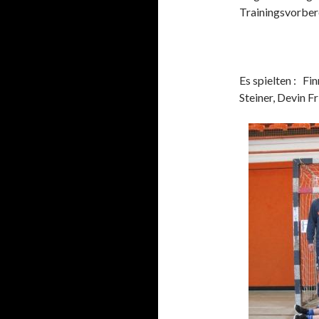
Trainingsvorbere
Es spielten : Fin
Steiner, Devin F