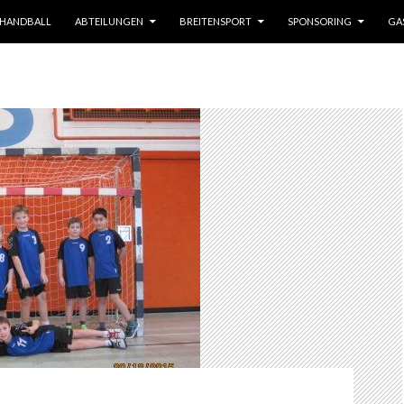
HANDBALL
ABTEILUNGEN
BREITENSPORT
SPONSORING
GA