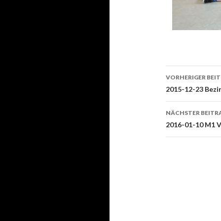
Beitrags-
VORHERIGER BEI
Navigati
2015-12-23 Bezir
NÄCHSTER BEITR
2016-01-10 M1 V