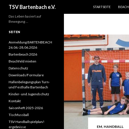
ZUM INHALT SPRINGEN
Suchen
TSV Bartenbach e.V.
STARTSEITE
BEACH
Das Leben basiert auf
Bewegung …
SEITEN
Anmeldung BARTENBEACH
26.06.-28.06.2026
Bartenbeach 2026
Beachfeld mieten
Datenschutz
Downloads/Formulare
Hallenbelegungsplan Turn-
und Festhalle Bartenbach
Kinder- und Jugendschutz
Kontakt
Saisonheft 2025-2026
Tischfussball
TSV-Handballspielplan/-
EM
,
HANDBALL
ergebnisse