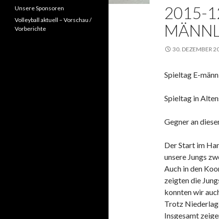
2015-1
Unsere Sponsoren
Volleyball aktuell – Vorschau /
MÄNNL
Vorberichte
30. DEZEMBER 2
Spieltag E-männ
Spieltag in Alte
Gegner an diese
Der Start im Han
unsere Jungs zwe
Auch in den Koor
zeigten die Jung
konnten wir auch
Trotz Niederlag
Insgesamt zeigen