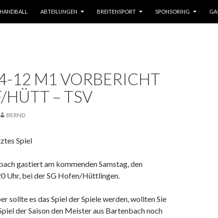
HANDBALL
ABTEILUNGEN
BREITENSPORT
SPONSORING
GA
4-12 M1 VORBERICHT
/HÜTT – TSV
BERND
ztes Spiel
bach gastiert am kommenden Samstag, den
0 Uhr, bei der SG Hofen/Hüttlingen.
r sollte es das Spiel der Spiele werden, wollten Sie
Spiel der Saison den Meister aus Bartenbach noch