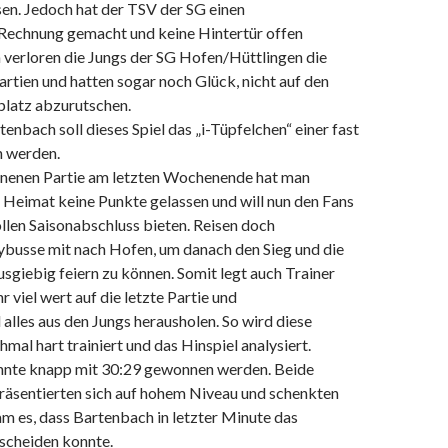
en. Jedoch hat der TSV der SG einen
e Rechnung gemacht und keine Hintertür offen
 verloren die Jungs der SG Hofen/Hüttlingen die
artien und hatten sogar noch Glück, nicht auf den
platz abzurutschen.
enbach soll dieses Spiel das „i-Tüpfelchen“ einer fast
n werden.
nenen Partie am letzten Wochenende hat man
 Heimat keine Punkte gelassen und will nun den Fans
llen Saisonabschluss bieten. Reisen doch
tybusse mit nach Hofen, um danach den Sieg und die
sgiebig feiern zu können. Somit legt auch Trainer
 viel wert auf die letzte Partie und
lles aus den Jungs herausholen. So wird diese
al hart trainiert und das Hinspiel analysiert.
nnte knapp mit 30:29 gewonnen werden. Beide
äsentierten sich auf hohem Niveau und schenkten
kam es, dass Bartenbach in letzter Minute das
ntscheiden konnte.