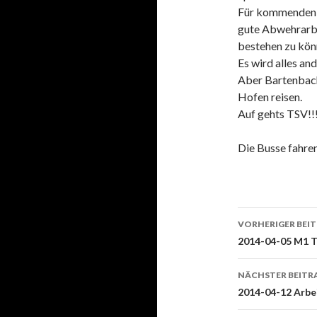
Für kommenden S
gute Abwehrarbe
bestehen zu kön
Es wird alles ande
Aber Bartenbach
Hofen reisen.
Auf gehts TSV!!
Die Busse fahre
Beitrags-
VORHERIGER BEI
Navigati
2014-04-05 M1 T
NÄCHSTER BEITR
2014-04-12 Arbei