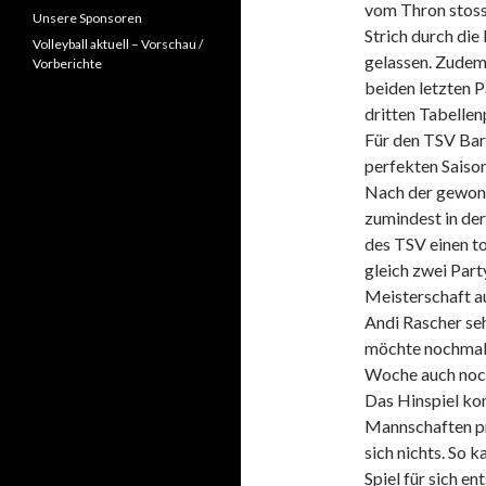
vom Thron stoss
Unsere Sponsoren
Strich durch di
Volleyball aktuell – Vorschau /
gelassen. Zudem
Vorberichte
beiden letzten P
dritten Tabellen
Für den TSV Bart
perfekten Saiso
Nach der gewon
zumindest in der
des TSV einen to
gleich zwei Par
Meisterschaft au
Andi Rascher sehr
möchte nochmal a
Woche auch nochm
Das Hinspiel ko
Mannschaften pr
sich nichts. So 
Spiel für sich e