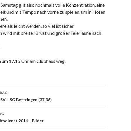
amstag gilt also nochmals volle Konzentration, eine
it und mit Tempo nach vorne zu spielen, um in Hofen
nen.
re als leicht werden, so viel ist sicher.
 wird mit breiter Brust und großer Feierlaune nach
!
n um 17.15 Uhr am Clubhaus weg.
TRAG
on
SV – SG Bettringen (37:36)
AG
tsdienst 2014 – Bilder