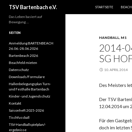
ZUM INHALT SPRINGEN
Suchen
TSV Bartenbach e.V.
STARTSEITE
BEACH
Das Leben basiert auf
Bewegung …
SEITEN
HANDBALL
,
M1
Anmeldung BARTENBEACH
2014-0
26.06.-28.06.2026
SG HOF
Bartenbeach 2026
Beachfeld mieten
Datenschutz
10. APRIL 2014
Downloads/Formulare
Hallenbelegungsplan Turn-
Des Meisters let
und Festhalle Bartenbach
Kinder- und Jugendschutz
Der TSV Barten
Kontakt
12.04.2014 um 2
Saisonheft 2025-2026
Tischfussball
Für den Gastgebe
TSV-Handballspielplan/-
doch im letzten 
ergebnisse