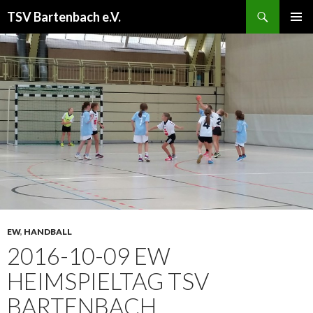
Suchen
TSV Bartenbach e.V.
ZUM
PRIMÄR
INHALT
MENÜ
SPRINGEN
EW
,
HANDBALL
2016-10-09 EW
HEIMSPIELTAG TSV
BARTENBACH