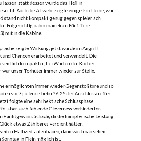
u lassen, statt dessen wurde das Heil in
gesucht. Auch die Abwehr zeigte einige Probleme, war
und stand nicht kompakt genug gegen spielerisch
er. Folgerichtig nahm man einen Fünf-Tore-
) mit in die Kabine.
prache zeigte Wirkung, jetzt wurde im Angriff
t und Chancen erarbeitet und verwandelt. Die
sentlich kompakter, bei Würfen der Korber
 war unser Torhüter immer wieder zur Stelle.
ne ermöglichten immer wieder Gegenstoßtore und so
uten vor Spielende beim 26:25 der Anschlusstreffer
Jetzt folgte eine sehr hektische Schlussphase,
ffe, aber auch fehlende Cleverness verhinderten
en Punktgewinn. Schade, da die kämpferische Leistung
Glück etwas Zählbares verdient hätten.
 zweiten Halbzeit aufzubauen, dann wird man sehen
Sonntag in Flein möglich ist.