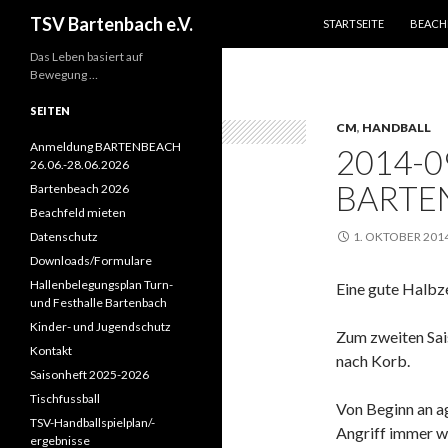
ZUM INHALT SPRINGEN
Suchen
TSV Bartenbach e.V.
STARTSEITE
BEACH
Das Leben basiert auf
Bewegung …
SEITEN
CM
,
HANDBALL
Anmeldung BARTENBEACH
2014-0
26.06.-28.06.2026
BARTEN
Bartenbeach 2026
Beachfeld mieten
Datenschutz
1. OKTOBER 201
Downloads/Formulare
Hallenbelegungsplan Turn-
Eine gute Halbze
und Festhalle Bartenbach
Kinder- und Jugendschutz
Zum zweiten Sai
Kontakt
nach Korb.
Saisonheft 2025-2026
Tischfussball
Von Beginn an ag
TSV-Handballspielplan/-
Angriff immer wi
ergebnisse