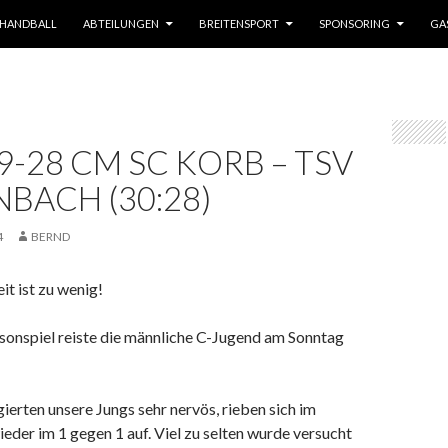
HANDBALL
ABTEILUNGEN
BREITENSPORT
SPONSORING
GA
9-28 CM SC KORB – TSV
BACH (30:28)
4
BERND
it ist zu wenig!
sonspiel reiste die männliche C-Jugend am Sonntag
ierten unsere Jungs sehr nervös, rieben sich im
eder im 1 gegen 1 auf. Viel zu selten wurde versucht