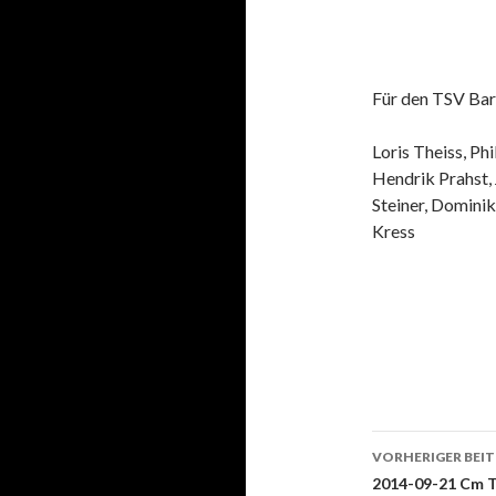
Für den TSV Bar
Loris Theiss, Ph
Hendrik Prahst, 
Steiner, Domini
Kress
Beitrags-
VORHERIGER BEI
Navigati
2014-09-21 Cm T