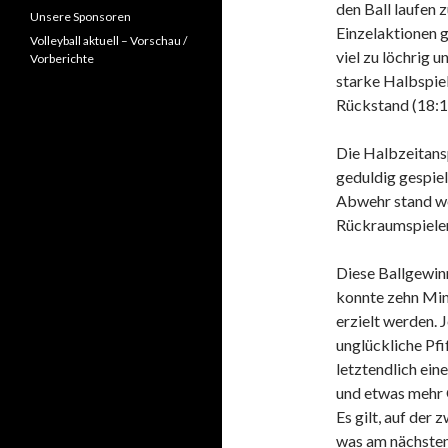
den Ball laufen z
Unsere Sponsoren
Einzelaktionen 
Volleyball aktuell – Vorschau /
viel zu löchrig 
Vorberichte
starke Halbspiel
Rückstand (18:13
Die Halbzeitans
geduldig gespiel
Abwehr stand we
Rückraumspieler
Diese Ballgewin
konnte zehn Min
erzielt werden. 
unglückliche Pfi
letztendlich ein
und etwas mehr 
Es gilt, auf der
was am nächsten 