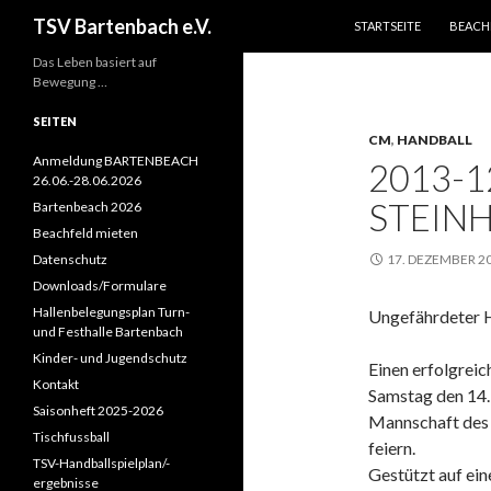
ZUM INHALT SPRINGEN
Suchen
TSV Bartenbach e.V.
STARTSEITE
BEACH
Das Leben basiert auf
Bewegung …
SEITEN
CM
,
HANDBALL
Anmeldung BARTENBEACH
2013-1
26.06.-28.06.2026
STEINHE
Bartenbeach 2026
Beachfeld mieten
Datenschutz
17. DEZEMBER 2
Downloads/Formulare
Hallenbelegungsplan Turn-
Ungefährdeter 
und Festhalle Bartenbach
Kinder- und Jugendschutz
Einen erfolgrei
Kontakt
Samstag den 14.
Saisonheft 2025-2026
Mannschaft des 
Tischfussball
feiern.
TSV-Handballspielplan/-
Gestützt auf ein
ergebnisse