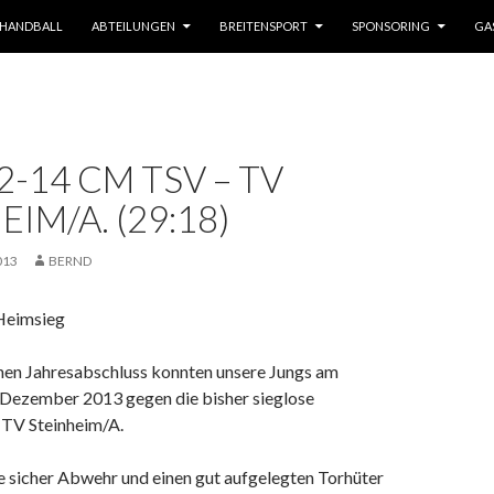
HANDBALL
ABTEILUNGEN
BREITENSPORT
SPONSORING
GA
2-14 CM TSV – TV
IM/A. (29:18)
013
BERND
Heimsieg
chen Jahresabschluss konnten unsere Jungs am
Dezember 2013 gegen die bisher sieglose
TV Steinheim/A.
e sicher Abwehr und einen gut aufgelegten Torhüter