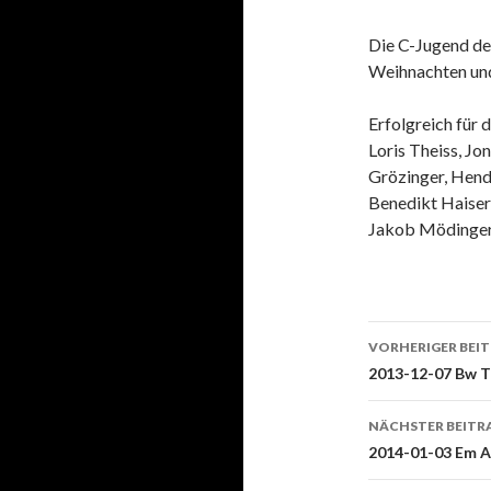
Die C-Jugend de
Weihnachten und
Erfolgreich für
Loris Theiss, Jo
Grözinger, Hendr
Benedikt Haiser
Jakob Mödinger 
Beitrags-
VORHERIGER BEI
Navigati
2013-12-07 Bw T
NÄCHSTER BEITR
2014-01-03 Em A