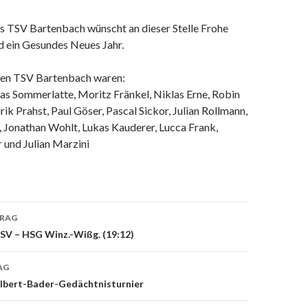
s TSV Bartenbach wünscht an dieser Stelle Frohe
 ein Gesundes Neues Jahr.
 den TSV Bartenbach waren:
nas Sommerlatte, Moritz Fränkel, Niklas Erne, Robin
ik Prahst, Paul Göser, Pascal Sickor, Julian Rollmann,
, Jonathan Wohlt, Lukas Kauderer, Lucca Frank,
und Julian Marzini
TRAG
on
SV – HSG Winz.-Wißg. (19:12)
AG
lbert-Bader-Gedächtnisturnier