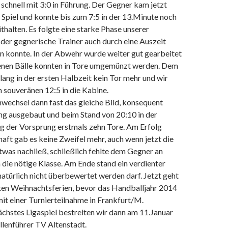
schnell mit 3:0 in Führung. Der Gegner kam jetzt
 Spiel und konnte bis zum 7:5 in der 13.Minute noch
halten. Es folgte eine starke Phase unserer
der gegnerische Trainer auch durch eine Auszeit
n konnte. In der Abwehr wurde weiter gut gearbeitet
nen Bälle konnten in Tore umgemünzt werden. Dem
ang in der ersten Halbzeit kein Tor mehr und wir
 souveränen 12:5 in die Kabine.
wechsel dann fast das gleiche Bild, konsequent
ng ausgebaut und beim Stand von 20:10 in der
g der Vorsprung erstmals zehn Tore. Am Erfolg
ft gab es keine Zweifel mehr, auch wenn jetzt die
was nachließ, schließlich fehlte dem Gegner an
die nötige Klasse. Am Ende stand ein verdienter
natürlich nicht überbewertet werden darf. Jetzt geht
nten Weihnachtsferien, bevor das Handballjahr 2014
mit einer Turnierteilnahme in Frankfurt/M.
chstes Ligaspiel bestreiten wir dann am 11.Januar
lenführer TV Altenstadt.