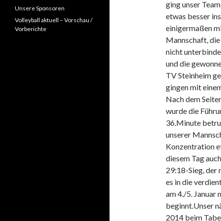
ging unser Team 
Unsere Sponsoren
etwas besser ins
Volleyball aktuell – Vorschau /
einigermaßen mit
Vorberichte
Mannschaft, die 
nicht unterbinde
und die gewonne
TV Steinheim gel
gingen mit einem
Nach dem Seiten
wurde die Führu
36.Minute betru
unserer Mannscha
Konzentration et
diesem Tag auch 
29:18-Sieg, der 
es in die verdie
am 4./5. Januar 
beginnt.Unser nä
2014 beim Tabel