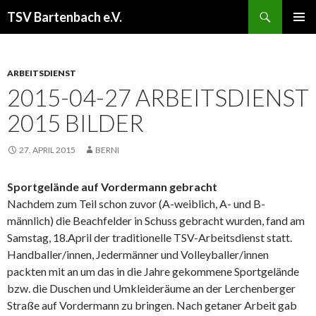
Suchen
TSV Bartenbach e.V.
ZUM
PRIMÄR
INHALT
MENÜ
SPRINGEN
ARBEITSDIENST
2015-04-27 ARBEITSDIENST
2015 BILDER
27. APRIL 2015
BERNI
Sportgelände auf Vordermann gebracht
Nachdem zum Teil schon zuvor (A-weiblich, A- und B-
männlich) die Beachfelder in Schuss gebracht wurden, fand am
Samstag, 18.April der traditionelle TSV-Arbeitsdienst statt.
Handballer/innen, Jedermänner und Volleyballer/innen
packten mit an um das in die Jahre gekommene Sportgelände
bzw. die Duschen und Umkleideräume an der Lerchenberger
Straße auf Vordermann zu bringen. Nach getaner Arbeit gab