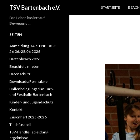
ZUM INHALT SPRINGEN
Suchen
TSV Bartenbach e.V.
STARTSEITE
BEACH
Das Leben basiert auf
Bewegung …
SEITEN
Anmeldung BARTENBEACH
26.06.-28.06.2026
Bartenbeach 2026
Beachfeld mieten
Datenschutz
Downloads/Formulare
Hallenbelegungsplan Turn-
und Festhalle Bartenbach
Kinder- und Jugendschutz
Kontakt
Saisonheft 2025-2026
Tischfussball
TSV-Handballspielplan/-
ergebnisse