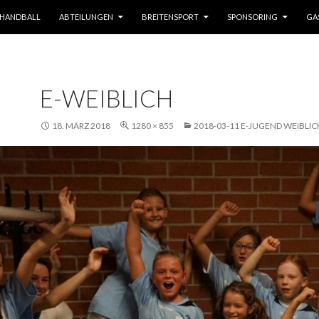
HANDBALL
ABTEILUNGEN
BREITENSPORT
SPONSORING
GA
E-WEIBLICH
18. MÄRZ 2018
1280 × 855
2018-03-11 E-JUGEND WEIBLIC