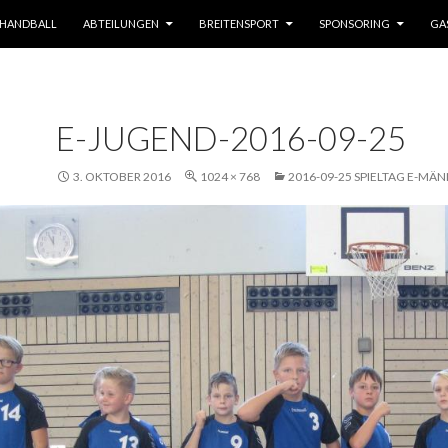
HANDBALL
ABTEILUNGEN
BREITENSPORT
SPONSORING
GA
E-JUGEND-2016-09-25
3. OKTOBER 2016
1024 × 768
2016-09-25 SPIELTAG E-MÄN