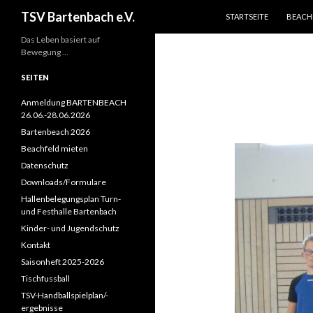
ZUM INHALT SPRINGEN
Suchen
TSV Bartenbach e.V.
STARTSEITE
BEACH
Das Leben basiert auf
Bewegung …
SEITEN
Anmeldung BARTENBEACH
26.06.-28.06.2026
Bartenbeach 2026
Beachfeld mieten
Datenschutz
Downloads/Formulare
Hallenbelegungsplan Turn-
und Festhalle Bartenbach
Kinder- und Jugendschutz
Kontakt
Saisonheft 2025-2026
Tischfussball
TSV-Handballspielplan/-
ergebnisse